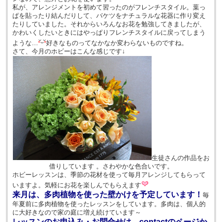
私が、アレンジメントを初めて習ったのがフレンチスタイル。葉っ
ぱを貼ったり結んだりして、バケツをナチュラルな花器に作り変え
たりしていました。それからいろんなお花を勉強してきましたが、
かわいくしたいときにはやっぱりフレンチスタイルに戻ってしまう
ような…
好きなものってなかなか変わらないものですね。
さて、今月のホビーはこんな感じです↓
生徒さんの作品をお
借りしています 。さわやかな色合いです。
ホビーレッスンは、季節の花材を使って毎月アレンジしてもらって
いますよ。気軽にお花を楽しんでもらえます
来月は、多肉植物を使った壁かけを予定しています！
毎
年夏前に多肉植物を使ったレッスンをしています。多肉は、個人的
に大好きなので家の庭に増え続けています～
レッスンのお申込み・お問合せは、contactのページか