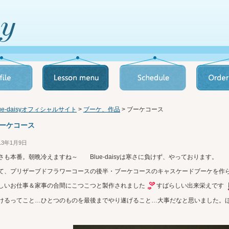
lue-daisyオフィシャルサイト
>
ブーケ、作品
> ブーケコース
ーケコース
13年1月9日
さも本番。朝晩冷えますね～ Blue-daisyは寒さに負けず、やっております。
て、プリザーブドフラワーコースの後半・ブーケコースのキャスケードブーケを作
しいお仕事＆家事の合間にこつこつと製作されました
すばらしい出来栄えです
けるってこと…ひとつのものを最後までやり遂げること…大事だなと思いました。