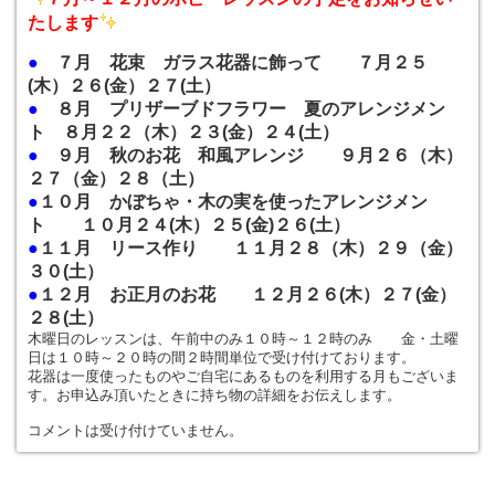
たします
●
７月 花束 ガラス花器に飾って ７月２５
(木）２６(金）２７(土）
●
８月 プリザーブドフラワー 夏のアレンジメン
ト ８月２２（木）２３(金）２４(土）
●
９月 秋のお花 和風アレンジ ９月２６（木）
２７（金）２８（土）
●
１０月 かぼちゃ・木の実を使ったアレンジメン
ト １０月２４(木）２５(金)２６(土）
●
１１月 リース作り １１月２８（木）２９（金）
３０(土）
●
１２月 お正月のお花 １２月２６(木）２７(金）
２８(土）
木曜日のレッスンは、午前中のみ１０時～１２時のみ 金・土曜
日は１０時～２０時の間２時間単位で受け付けております。
花器は一度使ったものやご自宅にあるものを利用する月もございま
す。お申込み頂いたときに持ち物の詳細をお伝えします。
コメントは受け付けていません。