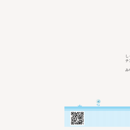
し
チ
み