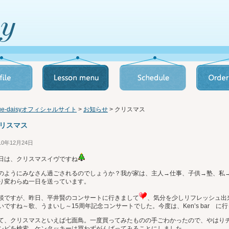
lue-daisyオフィシャルサイト
>
お知らせ
> クリスマス
リスマス
10年12月24日
日は、クリスマスイヴですね
のようにみなさん過ごされるのでしょうか？我が家は、主人→仕事、子供→塾、私
り変わらぬ一日を送っています。
談ですが、昨日、平井賢のコンサートに行きまして
、気分を少しリフレッシュ出
いですね～歌、うまいし～15周年記念コンサートでした。今度は、Ken’s bar に
て、クリスマスといえば七面鳥。一度買ってみたものの手ごわかったので、やはり
シピを検索。ケンタッキーは買わずがんばってみることにしました。