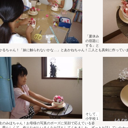
「夏休み
の宿題に
する」と
かるちゃん！「妹に触られないかな…」とあかねちゃん！二人とも真剣に作ってい
そして、
小学校１
生のみほちゃん！お母様の写真のポーズに笑顔で応えている姿
、愛らしくて…作りながらいろんなお話もしてくれました。ずっとお話していたか