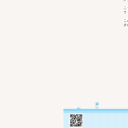
こ
て
こ
さ