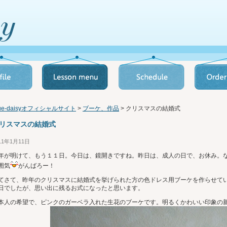
lue-daisyオフィシャルサイト
>
ブーケ、作品
> クリスマスの結婚式
リスマスの結婚式
11年1月11日
年が明けて、もう１１日。今日は、鏡開きですね。昨日は、成人の日で、お休み。
囲気
がんばろー！
てさて、昨年のクリスマスに結婚式を挙げられた方の色ドレス用ブーケを作らせて
日でしたが、思い出に残るお式になったと思います。
本人の希望で、ピンクのガーベラ入れた生花のブーケです。明るくかわいい印象の