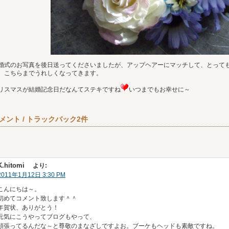
婚式のお写真を後日送ってくださいましたが、アップヘアーにマッチして、とって
、こちらまでうれしくなってきます。
リスマスが結婚記念日だなんてステキですね
いつまでもお幸せに～
メント / トラックバック2件
K.hitomi
より:
2011年1月12日 3:30 PM
こんにちは～。
初めてコメント致します＾＾
年賀状、ありがとう！
元気にこうやってブログもやって、
頑張ってるんだな～と尊敬のまなざしですよお。ブーケもヘッドも素敵ですね。